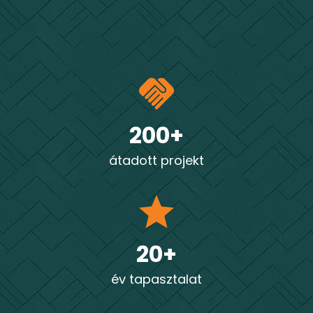
200+
átadott projekt
20+
év tapasztalat