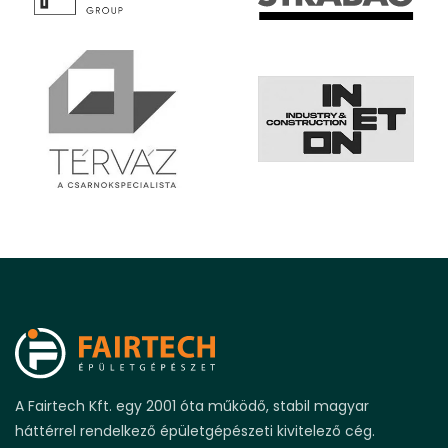
A Fairtech Kft. egy 2001 óta működő, stabil magyar
háttérrel rendelkező épületgépészeti kivitelező cég.